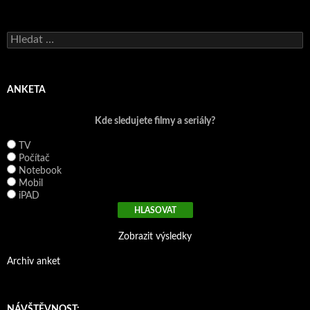
V
y
h
l
e
ANKETA
d
á
Kde sledujete filmy a seriály?
v
á
TV
n
Počítač
í
Notebook
Mobil
iPAD
Zobrazit výsledky
Archiv anket
NÁVŠTĚVNOST: