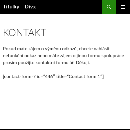
Hledat
Titulky – Divx
PŘEJÍT
ZÁKLAD
K
NAVIGA
OBSAHU
MENU
WEBU
KONTAKT
Pokud máte zájem o výměnu odkazů, chcete nahlásit
nefunkční odkaz nebo máte zájem o jinou formu spolupráce
prosím použijte kontaktní formulář. Děkuji.
[contact-form-7 id=“446″ title=“Contact form 1″]