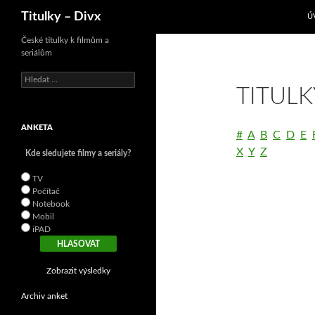
P
Hledat
Titulky – Divx
Ú
České titulky k filmům a
seriálům
V
TITULK
y
h
l
ANKETA
e
#
A
B
C
D
E
d
X
Y
Z
Kde sledujete filmy a seriály?
á
v
TV
á
Počítač
n
Notebook
í
Mobil
iPAD
Zobrazit výsledky
Archiv anket