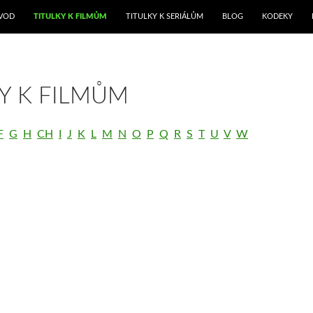
ŘEJÍT K OBSAHU WEBU
VOD
TITULKY K FILMŮM
TITULKY K SERIÁLŮM
BLOG
KODEKY
Y K FILMŮM
F
G
H
CH
I
J
K
L
M
N
O
P
Q
R
S
T
U
V
W