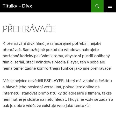
Hledat
Titulky – Divx
PŘEJÍT
ZÁKLAD
K
NAVIGA
OBSAHU
MENU
WEBU
PŘEHRÁVAČE
K přehrávání divx filmů je samozřejmě potřeba i nějaký
přehrávač. Samozřejmě pokud do windows nahrajete
potřebné kodeky pak Vám k tomu, abyste si pustili oblíbený
film či seriál, stačí Windows Media Player, ten v sobě ale
nemá téměř žádné komfortnější funkce jako jiné přehrávače.
Mě se nejvíce osvědčil BSPLAYER, který má v sobě o češtinu
a hlavně jeho poslední verze umí, pokud jste online na
internetu, stahovat přímo titulky do adresáře s filmem, takže
není nutné je složitě na netu hledat. I když ne vždy se zadaří a
pak je dobré vědět že existuje web jako tento 🙂