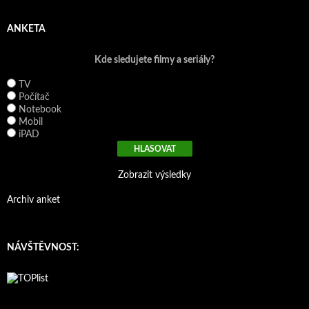
h
l
e
ANKETA
d
á
Kde sledujete filmy a seriály?
v
á
TV
n
Počítač
í
Notebook
Mobil
iPAD
Zobrazit výsledky
Archiv anket
NÁVŠTĚVNOST: