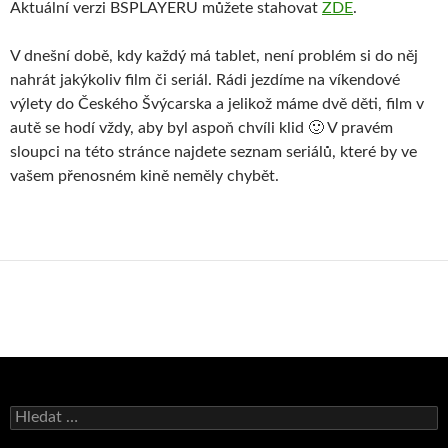
Aktuální verzi BSPLAYERU můžete stahovat
ZDE
.
V dnešní době, kdy každý má tablet, není problém si do něj
nahrát jakýkoliv film či seriál. Rádi jezdíme na víkendové
výlety do Českého Švýcarska a jelikož máme dvě děti, film v
autě se hodí vždy, aby byl aspoň chvíli klid 🙂 V pravém
sloupci na této stránce najdete seznam seriálů, které by ve
vašem přenosném kině neměly chybět.
V
y