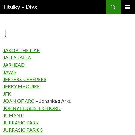
Hledat
Titulky – Divx
PŘEJÍT
ZÁKLAD
K
NAVIGA
OBSAHU
MENU
WEBU
J
JAKOB THE LIAR
JALLA JALLA
JARHEAD
JAWS
JEEPERS CREEPERS
JERRY MAGUIRE
JFK
JOAN OF ARC
– Johanka z Arku
JOHNY ENGLISH REBORN
JUMANJI
JURRASIC PARK
JURRASIC PARK 3