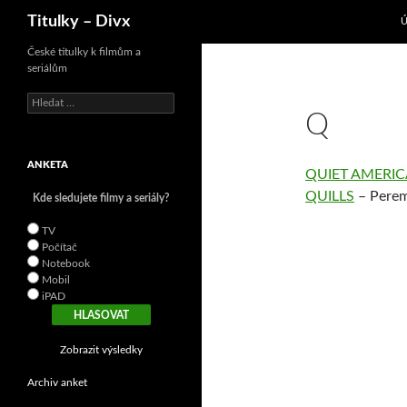
P
Hledat
Titulky – Divx
České titulky k filmům a
seriálům
V
Q
y
h
l
ANKETA
e
QUIET AMERI
d
QUILLS
– Perem
Kde sledujete filmy a seriály?
á
v
TV
á
Počítač
n
Notebook
í
Mobil
iPAD
Zobrazit výsledky
Archiv anket