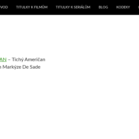
ŘEJÍT K OBSAHU WEBU
ÚVOD
TITULKY K FILMŮM
TITULKY K SERIÁLŮM
BLOG
KODEKY
CAN
– Tichý Američan
 Markýze De Sade