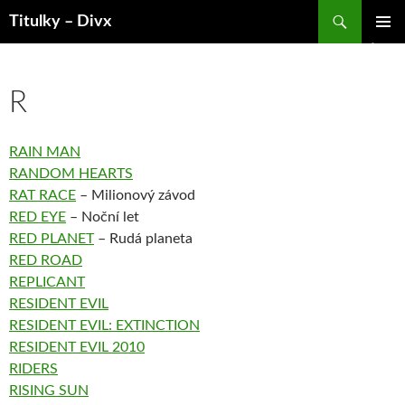
Hledat
Titulky – Divx
PŘEJÍT
ZÁKLAD
K
NAVIGA
OBSAHU
MENU
WEBU
R
RAIN MAN
RANDOM HEARTS
RAT RACE
– Milionový závod
RED EYE
– Noční let
RED PLANET
– Rudá planeta
RED ROAD
REPLICANT
RESIDENT EVIL
RESIDENT EVIL: EXTINCTION
RESIDENT EVIL 2010
RIDERS
RISING SUN