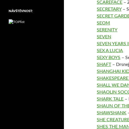
SCAREFACE
– Z
SECRETARY
– S
NÁVŠTĚVNOST:
SECRET GARD
SEOM
SERENITY
SEVEN
SEVEN YEARS I
SEX A LUCIA
SEXY BOYS
– Se
SHAFT
– Drsnej
SHANGHAI KI
SHAKESPEARE 
SHALL WE DA
SHAOLIN SOC
SHARK TALE
– 
SHAUN OF TH
SHAWSHANK
–
SHE CREATUR
SHES THE MA