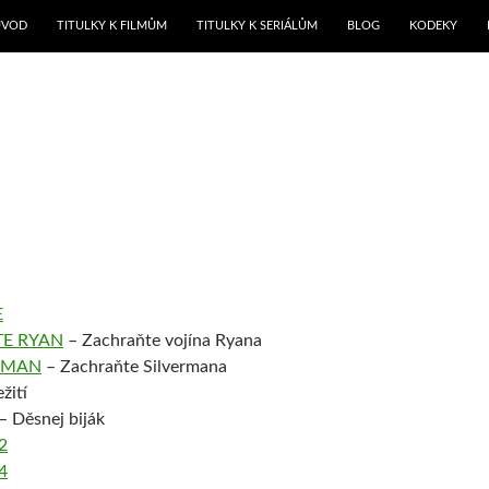
ŘEJÍT K OBSAHU WEBU
ÚVOD
TITULKY K FILMŮM
TITULKY K SERIÁLŮM
BLOG
KODEKY
E
TE RYAN
– Zachraňte vojína Ryana
ERMAN
– Zachraňte Silvermana
žití
– Děsnej biják
2
4