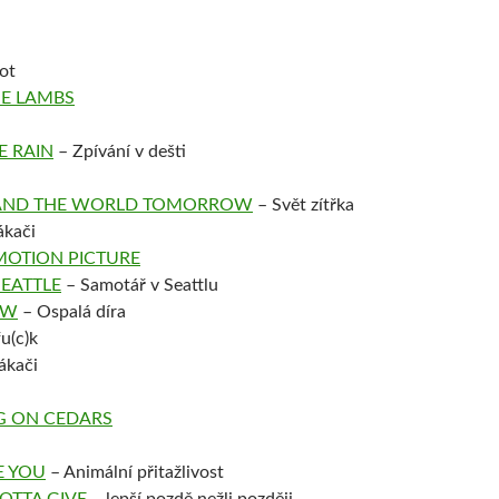
ot
HE LAMBS
E RAIN
– Zpívání v dešti
 AND THE WORLD TOMORROW
– Svět zítřka
ákači
MOTION PICTURE
SEATTLE
– Samotář v Seattlu
OW
– Ospalá díra
u(c)k
ákači
G ON CEDARS
E YOU
– Animální přitažlivost