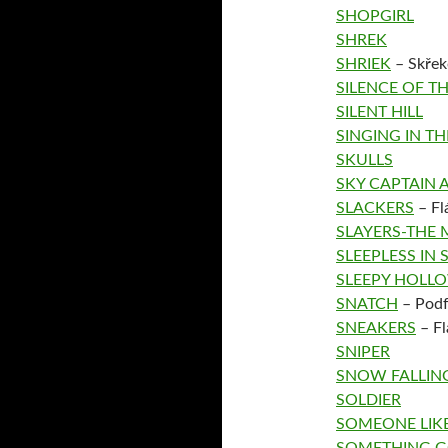
SHOPGIRL
SHREK
SHRIEK
– Skřek
SILENCE OF T
SILENT HILL
SINGING IN TH
SKULLS
SKY CAPTAIN
SLACKERS
– Fl
SLAYERS-THE 
SLEEPLESS IN 
SLEEPY HOLL
SNATCH
– Podf
SNEAKERS
– Fl
SNIPER
SNOW FALLIN
SOLDIER
SOMEONE LIK