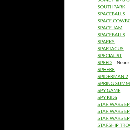
SOMETHING G
SOUTHPARK
SPACEBALLS
SPACE COWB
SPACE JAM
SPACEBALLS
SPARKS
SPARTACUS
SPECIALIST
SPEED
– Nebezp
SPHERE
SPIDERMAN 2
SPRING SUMME
SPY GAME
SPY KIDS
STAR WARS E
STAR WARS EP
STAR WARS EP
STARSHIP TR