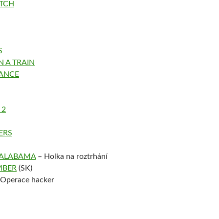
UTCH
S
 A TRAIN
TANCE
 2
ERS
 ALABAMA
– Holka na roztrhání
MBER
(SK)
Operace hacker