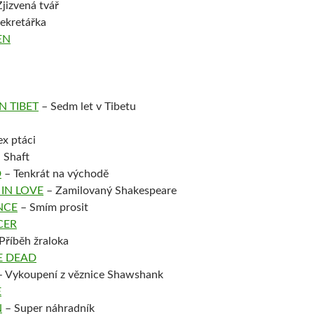
jizvená tvář
ekretářka
EN
N TIBET
– Sedm let v Tibetu
x ptáci
 Shaft
D
– Tenkrát na východě
IN LOVE
– Zamilovaný Shakespeare
NCE
– Smím prosit
CER
Příběh žraloka
E DEAD
 Vykoupení z věznice Shawshank
E
N
– Super náhradník