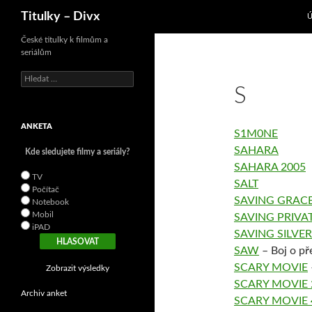
P
Hledat
Titulky – Divx
České titulky k filmům a
seriálům
V
S
y
h
l
ANKETA
e
S1M0NE
d
SAHARA
Kde sledujete filmy a seriály?
á
v
SAHARA 2005
TV
á
SALT
Počítač
n
SAVING GRAC
Notebook
í
Mobil
SAVING PRIVA
iPAD
SAVING SILV
SAW
– Boj o pře
SCARY MOVIE
Zobrazit výsledky
SCARY MOVIE 
Archiv anket
SCARY MOVIE 