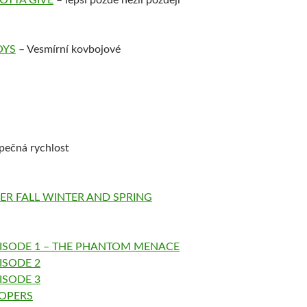
OTTA GIVE
– lepší pozdě nežli později
OYS
– Vesmírní kovbojové
ečná rychlost
R FALL WINTER AND SPRING
PISODE 1 – THE PHANTOM MENACE
ISODE 2
ISODE 3
OOPERS