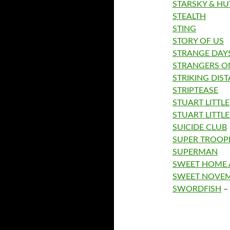
STARSKY & H
STEALTH
STING
STORY OF US
STRANGE DAY
STRANGERS ON
STRIKING DIS
STRIPTEASE
STUART LITTLE
STUART LITTLE
SUICIDE CLUB
SUPER TROOP
SUPERMAN
SWEET HOME
SWEET NOVE
SWORDFISH
– 