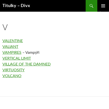
Hledat
Titulky – Divx
PŘEJÍT
ZÁKLAD
K
NAVIGA
OBSAHU
MENU
WEBU
V
VALENTINE
VALIANT
VAMPIRES
– Vampýři
VERTICAL LIMIT
VILLAGE OF THE DAMNED
VIRTUOSITY
VOLCANO