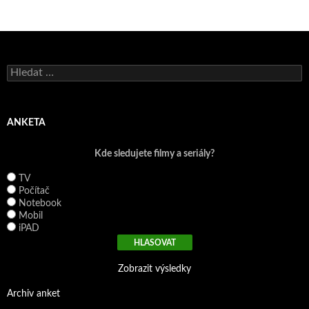
V
y
h
l
e
ANKETA
d
á
Kde sledujete filmy a seriály?
v
á
TV
n
Počítač
í
Notebook
Mobil
iPAD
Zobrazit výsledky
Archiv anket