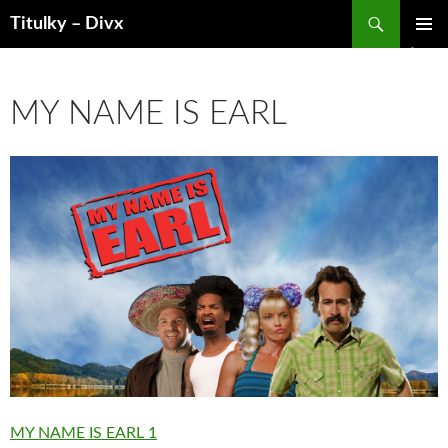
Hledat
Titulky – Divx
PŘEJÍT
ZÁKLAD
K
NAVIGA
OBSAHU
MENU
WEBU
MY NAME IS EARL
MY NAME IS EARL 1