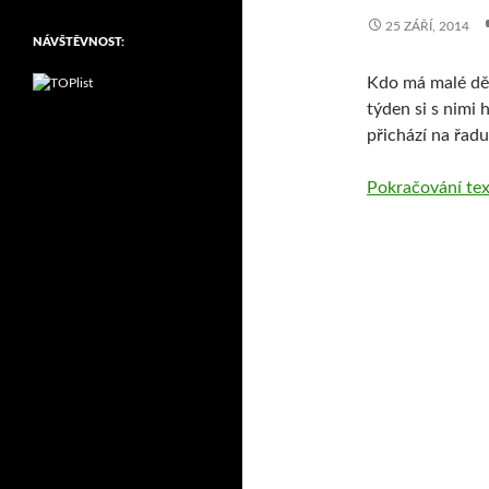
25 ZÁŘÍ, 2014
NÁVŠTĚVNOST:
Kdo má malé děti
týden si s nimi 
přichází na řadu
Pokračování te