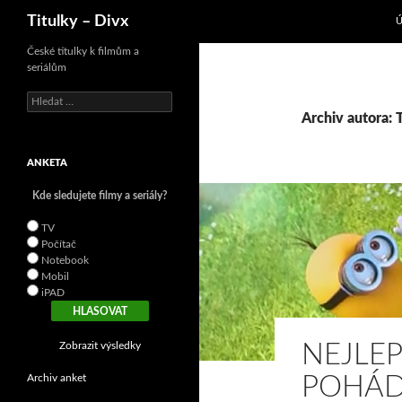
P
Hledat
Titulky – Divx
České titulky k filmům a
seriálům
V
y
Archiv autora: 
h
l
ANKETA
e
d
Kde sledujete filmy a seriály?
á
v
TV
á
Počítač
n
Notebook
í
Mobil
iPAD
Zobrazit výsledky
NEJLE
Archiv anket
POHÁD