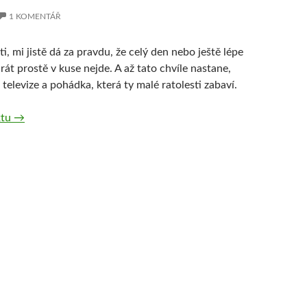
1 KOMENTÁŘ
, mi jistě dá za pravdu, že celý den nebo ještě lépe
hrát prostě v kuse nejde. A až tato chvíle nastane,
 televize a pohádka, která ty malé ratolesti zabaví.
xtu
Nejlepší animované pohádky pro děti
→