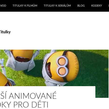
ŘEJÍT K OBSAHU WEBU
ÚVOD
TITULKY K FILMŮM
TITULKY K SERIÁLŮM
BLOG
KODEKY
Titulky
PŠÍ ANIMOVANÉ
KY PRO DĚTI