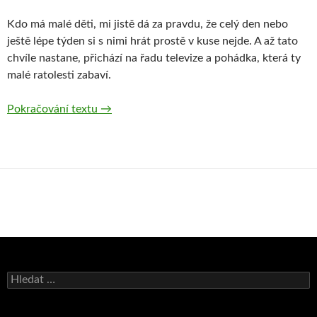
Kdo má malé děti, mi jistě dá za pravdu, že celý den nebo
ještě lépe týden si s nimi hrát prostě v kuse nejde. A až tato
chvíle nastane, přichází na řadu televize a pohádka, která ty
malé ratolesti zabaví.
Pokračování textu
Nejlepší animované pohádky pro děti
→
V
y
h
l