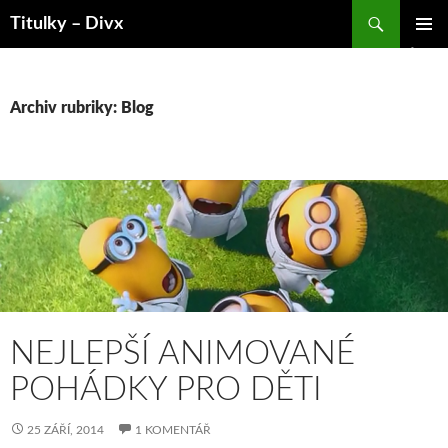
Hledat
Titulky – Divx
PŘEJÍT
ZÁKLAD
K
NAVIGA
OBSAHU
MENU
WEBU
Archiv rubriky: Blog
NEJLEPŠÍ ANIMOVANÉ
POHÁDKY PRO DĚTI
25 ZÁŘÍ, 2014
1 KOMENTÁŘ